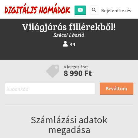
Bejelentkezés
Világjárás fillérekből!
Szécsi László
44
A kurzus ára::
8 990 Ft
Beváltom
Számlázási adatok
megadása