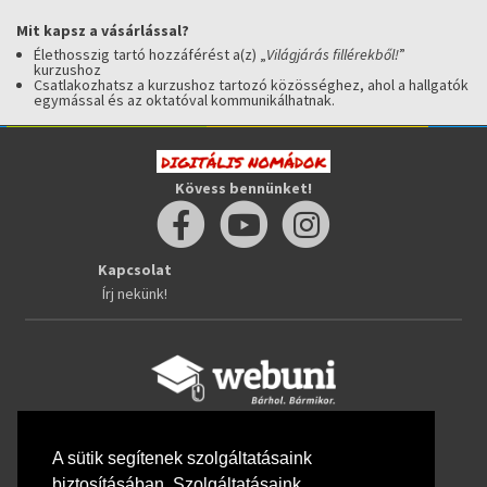
Mit kapsz a vásárlással?
Élethosszig tartó hozzáférést a(z) „
Világjárás fillérekből!
”
kurzushoz
Csatlakozhatsz a kurzushoz tartozó közösséghez, ahol a hallgatók
egymással és az oktatóval kommunikálhatnak.
Kövess bennünket!
Kapcsolat
Írj nekünk!
Kövess bennünket!
A sütik segítenek szolgáltatásaink
biztosításában. Szolgáltatásaink